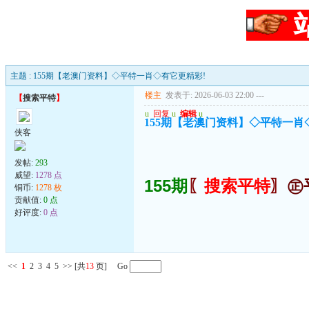
主题 : 155期【老澳门资料】◇平特一肖◇有它更精彩!
楼主
发表于: 2026-06-03 22:00
---
【
搜索平特
】
u
回复
u
编辑
u
155期【老澳门资料】◇平特一肖
侠客
发帖:
293
威望:
1278 点
155
期
〖
搜索平特
〗
㊣
铜币:
1278 枚
贡献值:
0 点
好评度:
0 点
<<
1
2
3
4
5
>>
[共
13
页] Go