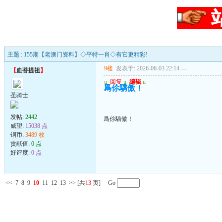
主题 : 155期【老澳门资料】◇平特一肖◇有它更精彩!
9楼
发表于: 2026-06-03 22:14
---
【
血菩提祖
】
u
回复
u
编辑
u
爲伱驕傲！
圣骑士
发帖:
2442
爲伱驕傲！
威望:
15038 点
铜币:
3489 枚
贡献值:
0 点
好评度:
0 点
<<
7
8
9
10
11
12
13
>>
[共
13
页] Go