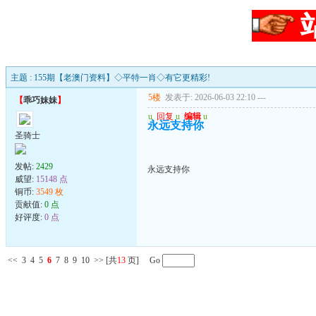
主题 : 155期【老澳门资料】◇平特一肖◇有它更精彩!
5楼
发表于: 2026-06-03 22:10
---
【
乖巧妹妹
】
u
回复
u
编辑
u
永远支持你
圣骑士
发帖:
2429
永远支持你
威望:
15148 点
铜币:
3549 枚
贡献值:
0 点
好评度:
0 点
<<
3
4
5
6
7
8
9
10
>>
[共
13
页] Go