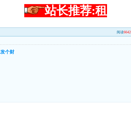
站长推荐:租
阅读
6642
家发个财