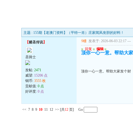
主题 : 155期【老澳门资料】（平特一肖）庄家闻风丧胆的好料！
9楼
发表于: 2026-06-03 22:17
---
【
赌圣传说
】
u
回复
u
编辑
u
顶你一心一意。帮助大
圣骑士
发帖:
2471
顶你一心一意。帮助大家发个财
威望:
15206 点
铜币:
3555 枚
贡献值:
0 点
好评度:
0 点
<<
7
8
9
10
11
12
>>
[共
12
页] Go