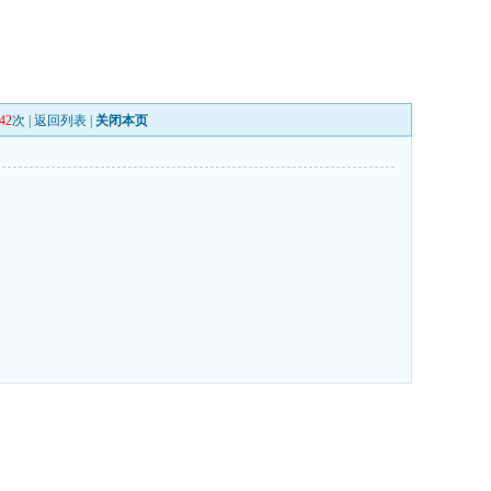
42
次 |
返回列表
|
关闭本页