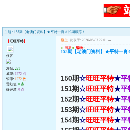
主题 : 155期【老澳门资料】★平特一肖※长期跟踪！
楼主
发表于: 2026-06-03 22:01
---
【
旺旺平特
】
u
回复
u
编辑
u
155期【老澳门资料】★平特一肖
侠客
发帖:
291
威望:
1272 点
150期
☆
旺旺平特
★
平
铜币:
1272 枚
贡献值:
0 点
151期
☆
旺旺平特
★
平
好评度:
0 点
152期
☆
旺旺平特
★
平
153期
☆
旺旺平特
★
平
154期
☆
旺旺平特
★
平