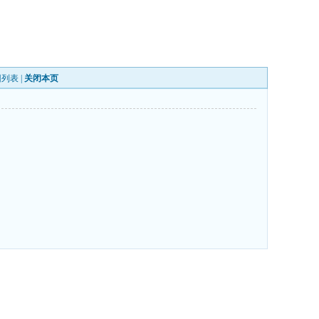
回列表
|
关闭本页