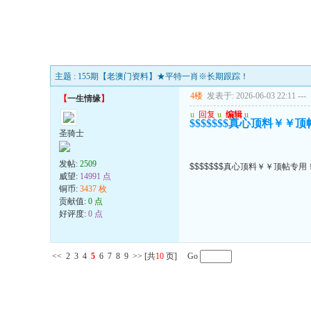
主题 : 155期【老澳门资料】★平特一肖※长期跟踪！
4楼
发表于: 2026-06-03 22:11
---
【
一生情缘
】
u
回复
u
编辑
u
$$$$$$$真心顶料￥￥
圣骑士
发帖:
2509
$$$$$$$真心顶料￥￥顶帖专用
威望:
14991 点
铜币:
3437 枚
贡献值:
0 点
好评度:
0 点
<<
2
3
4
5
6
7
8
9
>>
[共
10
页] Go