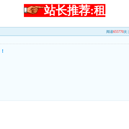
站长推荐:租
阅读
655770
次 
！！