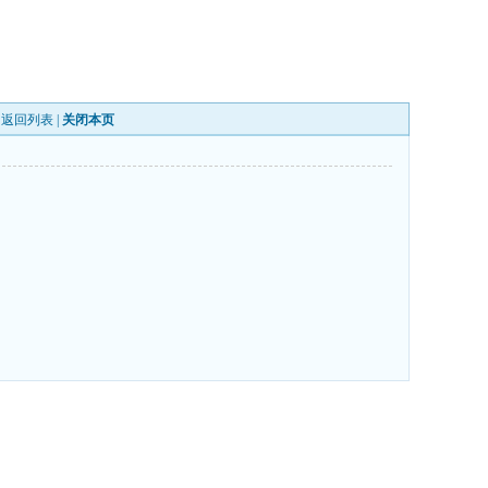
|
返回列表
|
关闭本页