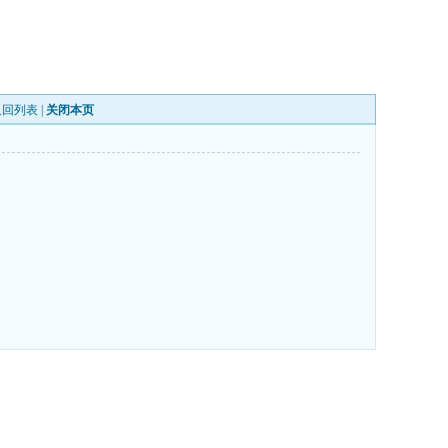
返回列表
|
关闭本页