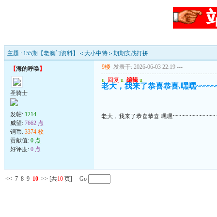
主题 : 155期【老澳门资料】＜大小中特＞期期实战打拼.
9楼
发表于: 2026-06-03 22:19
---
【
海的呼唤
】
u
回复
u
编辑
u
老大，我来了恭喜恭喜.嘿嘿~~~~~~~
圣骑士
发帖:
1214
老大，我来了恭喜恭喜.嘿嘿~~~~~~~~~~~~~
威望:
7662 点
铜币:
3374 枚
贡献值:
0 点
好评度:
0 点
<<
7
8
9
10
>>
[共
10
页] Go