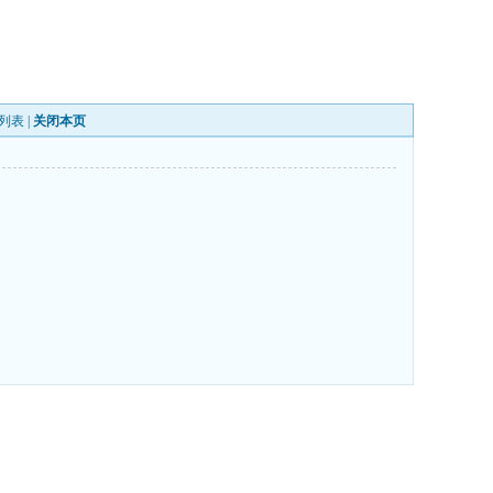
列表
|
关闭本页