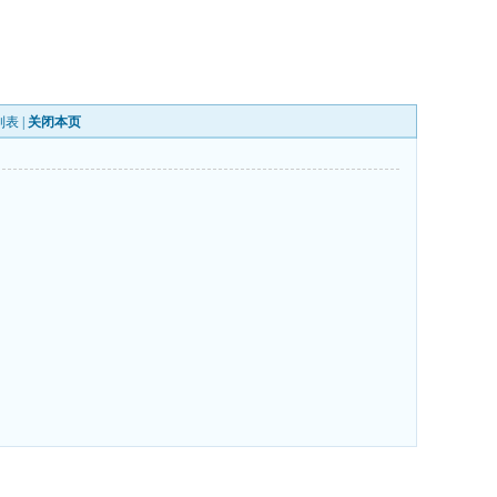
列表
|
关闭本页