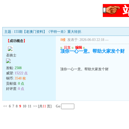
主题 : 155期【老澳门资料】《平特一肖》重大转折.
8楼
发表于: 2026-06-03 22:18
---
【
成功概念
】
u
回复
u
编辑
u
顶你一心一意。帮助大家发个财
圣骑士
发帖:
2508
顶你一心一意。帮助大家发个财
威望:
15222 点
铜币:
3548 枚
贡献值:
0 点
好评度:
0 点
<<
6
7
8
9
10
11
>>
[共
11
页] Go