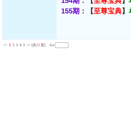
154期
：【
至尊宝典
】
155期
：【
至尊宝典
】
<<
1
2
3
4
5
>>
[共
13
页] Go