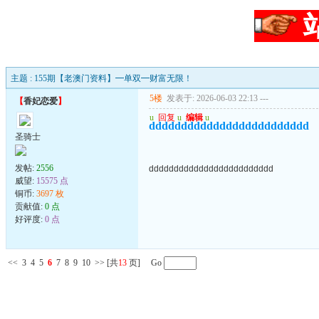
主题 : 155期【老澳门资料】━单双━财富无限！
5楼
发表于: 2026-06-03 22:13
---
【
香妃恋爱
】
u
回复
u
编辑
u
ddddddddddddddddddddddddd
圣骑士
发帖:
2556
ddddddddddddddddddddddddd
威望:
15575 点
铜币:
3697 枚
贡献值:
0 点
好评度:
0 点
<<
3
4
5
6
7
8
9
10
>>
[共
13
页] Go