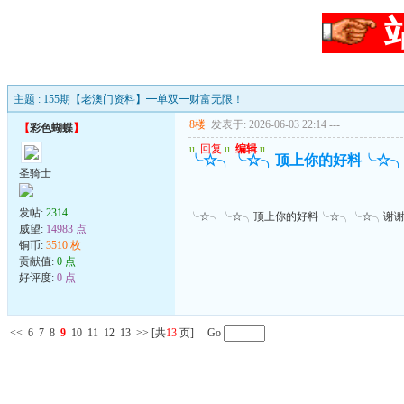
主题 : 155期【老澳门资料】━单双━财富无限！
8楼
发表于: 2026-06-03 22:14
---
【
彩色蝴蝶
】
u
回复
u
编辑
u
╰☆╮╰☆╮顶上你的好料╰☆
圣骑士
发帖:
2314
╰☆╮╰☆╮顶上你的好料╰☆╮╰☆╮谢
威望:
14983 点
铜币:
3510 枚
贡献值:
0 点
好评度:
0 点
<<
6
7
8
9
10
11
12
13
>>
[共
13
页] Go