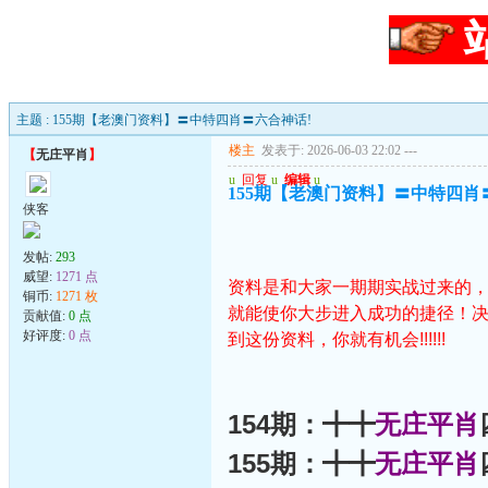
主题 : 155期【老澳门资料】〓中特四肖〓六合神话!
楼主
发表于: 2026-06-03 22:02
---
【
无庄平肖
】
u
回复
u
编辑
u
155期【老澳门资料】〓中特四肖
侠客
发帖:
293
威望:
1271 点
资料是和大家一期期实战过来的
铜币:
1271 枚
就能使你大步进入成功的捷径！决
贡献值:
0 点
好评度:
0 点
到这份资料，你就有机会!!!!!!
154期：╋╋
无庄平肖
155期：╋╋
无庄平肖