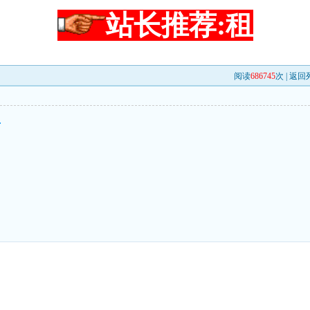
站长推荐:租
阅读
686745
次 |
返回
手