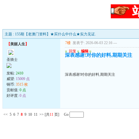
主题 : 155期【老澳门资料】★买什么中什么★实力见证.
7楼
发表于: 2026-06-03 22:16
---
【
美丽人生
】
u
回复
u
编辑
u
深表感谢!对你的好料,期期关注
圣骑士
发帖:
2410
深表感谢!对你的好料,期期关注
威望:
15009 点
铜币:
3515 枚
贡献值:
0 点
好评度:
0 点
<<
5
6
7
8
9
10
11
>>
[共
11
页] Go