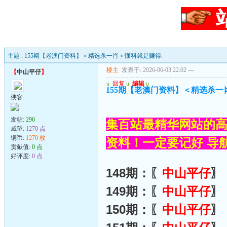
主题 : 155期【老澳门资料】＜精选杀一肖＞懂料就是赚得.
楼主
发表于: 2026-06-03 22:02
---
【
中山平仔
】
u
回复
u
编辑
u
155期【老澳门资料】＜精选杀一
侠客
发帖:
296
集百站最精华网站的高
威望:
1270 点
铜币:
1270 枚
资料！一定要记好 导航网
贡献值:
0 点
好评度:
0 点
148期：〖
中山平仔
〗
149期：〖
中山平仔
〗
150期：〖
中山平仔
〗