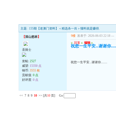
主题 : 155期【老澳门资料】＜精选杀一肖＞懂料就是赚得.
9楼
发表于: 2026-06-03 22:18
---
【
深山悠林
】
u
回复
u
编辑
u
祝您一生平安...谢谢你......
圣骑士
发帖:
2527
祝您一生平安...谢谢你........
威望:
15350 点
铜币:
3555 枚
贡献值:
0 点
好评度:
0 点
<<
7
8
9
10
>>
[共
10
页] Go