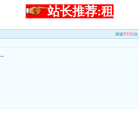
站长推荐:租
阅读
571551
次 
..