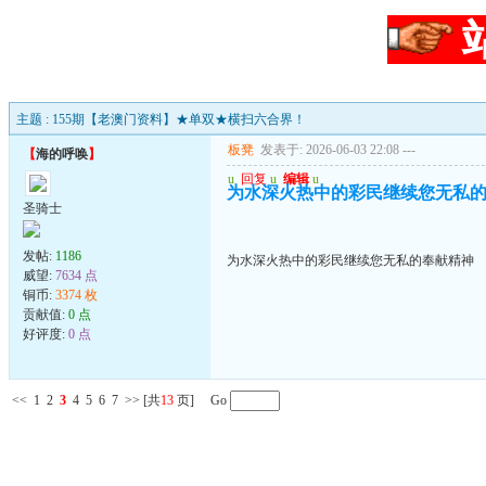
主题 : 155期【老澳门资料】★单双★横扫六合界！
板凳
发表于: 2026-06-03 22:08
---
【
海的呼唤
】
u
回复
u
编辑
u
为水深火热中的彩民继续您无私
圣骑士
发帖:
1186
为水深火热中的彩民继续您无私的奉献精神
威望:
7634 点
铜币:
3374 枚
贡献值:
0 点
好评度:
0 点
<<
1
2
3
4
5
6
7
>>
[共
13
页] Go