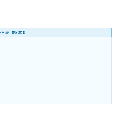
回列表
|
关闭本页