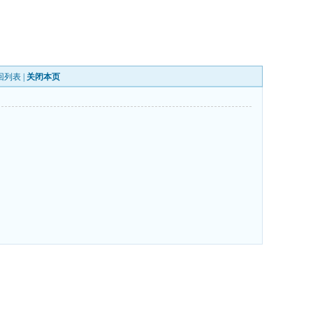
回列表
|
关闭本页