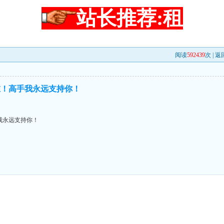
站长推荐:租
阅读
592439
次 |
返
在！高手我永远支持你！
我永远支持你！