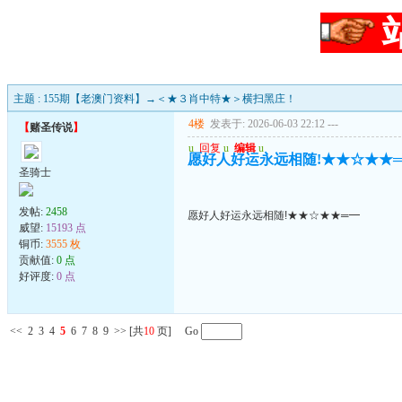
主题 : 155期【老澳门资料】→＜★３肖中特★＞横扫黑庄！
4楼
发表于: 2026-06-03 22:12
---
【
赌圣传说
】
u
回复
u
编辑
u
愿好人好运永远相随!★★☆★★
圣骑士
发帖:
2458
愿好人好运永远相随!★★☆★★═━
威望:
15193 点
铜币:
3555 枚
贡献值:
0 点
好评度:
0 点
<<
2
3
4
5
6
7
8
9
>>
[共
10
页] Go