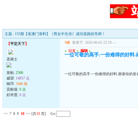
主题 : 155期【老澳门资料】《男女中生肖》成功道路的导师！
9楼
发表于: 2026-06-03 22:19
---
【
平定天下
】
u
回复
u
编辑
u
一位可敬的高手.一份难得的好料.
圣骑士
发帖:
2506
一位可敬的高手.一份难得的好料.谢谢你的发
威望:
14857 点
铜币:
3486 枚
贡献值:
0 点
好评度:
0 点
<<
7
8
9
10
>>
[共
10
页] Go