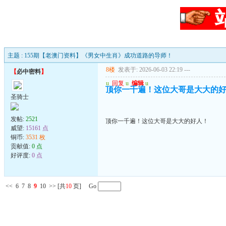
主题 : 155期【老澳门资料】《男女中生肖》成功道路的导师！
8楼
发表于: 2026-06-03 22:19
---
【
必中密料
】
u
回复
u
编辑
u
顶你一千遍！这位大哥是大大的
圣骑士
发帖:
2521
顶你一千遍！这位大哥是大大的好人！
威望:
15161 点
铜币:
3531 枚
贡献值:
0 点
好评度:
0 点
<<
6
7
8
9
10
>>
[共
10
页] Go