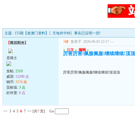
主题 : 155期【老澳门资料】〖天地肖中特〗事实已证明一切!
5楼
发表于: 2026-06-03 22:17
---
【
雨后阳光
】
u
回复
u
编辑
u
厉害厉害!佩服佩服!继续继续!顶
圣骑士
发帖:
2519
厉害厉害!佩服佩服!继续继续!顶顶顶
威望:
15290 点
铜币:
3576 枚
贡献值:
3 点
好评度:
0 点
<<
3
4
5
6
7
>>
[共
7
页] Go