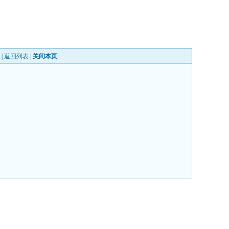
 |
返回列表
|
关闭本页