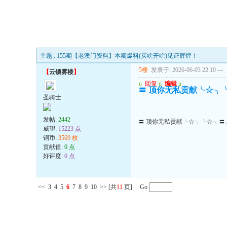
主题 : 155期【老澳门资料】本期爆料(买啥开啥)见证辉煌！
5楼
发表于: 2026-06-03 22:10
---
【
云锁雾楼
】
u
回复
u
编辑
u
〓 顶你无私贡献╰☆╮
圣骑士
发帖:
2442
〓 顶你无私贡献╰☆╮╰☆╮〓
威望:
15223 点
铜币:
3569 枚
贡献值:
0 点
好评度:
0 点
<<
3
4
5
6
7
8
9
10
>>
[共
11
页] Go