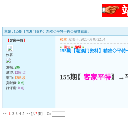
主题 : 155期【老澳门资料】精准◇平特一肖◇脱贫致富..
楼主
发表于: 2026-06-03 22:04
---
【
客家平特
】
u
回复
u
编辑
u
155期【老澳门资料】精准◇平特
侠客
发帖:
296
威望:
1268 点
155期〖
客家平特
〗→
铜币:
1268 枚
贡献值:
0 点
好评度:
0 点
<<
1
2
3
4
5
>>
[共
7
页] Go