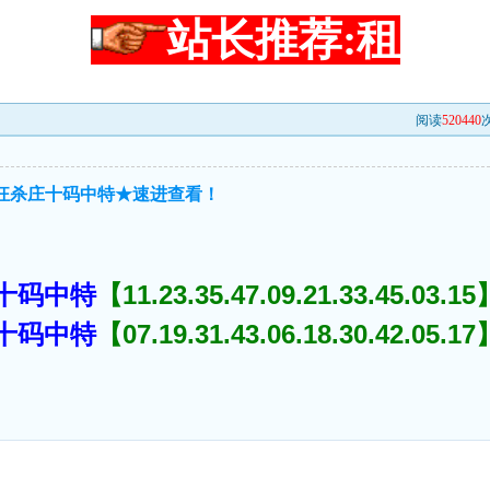
站长推荐:租
阅读
520440
次
疯狂杀庄十码中特★速进查看！
十码中特
【11.23.35.47.09.21.33.45.03.15
十码中特
【07.19.31.43.06.18.30.42.05.17