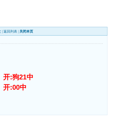
 |
返回列表
|
关闭本页
】
开:狗21中
】
开:00中