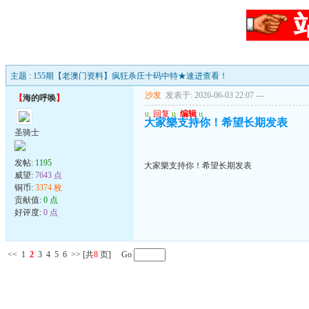
主题 : 155期【老澳门资料】疯狂杀庄十码中特★速进查看！
沙发
发表于: 2026-06-03 22:07
---
【
海的呼唤
】
u
回复
u
编辑
u
大家樂支持你！希望长期发表
圣骑士
发帖:
1195
大家樂支持你！希望长期发表
威望:
7643 点
铜币:
3374 枚
贡献值:
0 点
好评度:
0 点
<<
1
2
3
4
5
6
>>
[共
8
页] Go