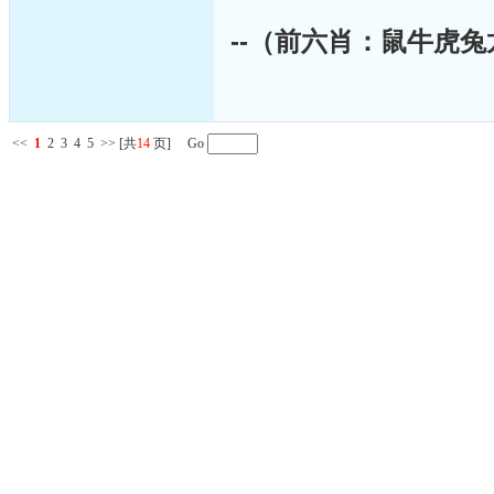
--（前六肖：鼠牛虎兔龙
<<
1
2
3
4
5
>>
[共
14
页] Go