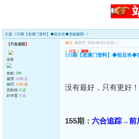
主题 : 155期【老澳门资料】◆前后肖◆突破极限~！
楼主
发表于: 2026-06-03 22:05
---
【
六合追踪
】
u
回复
u
编辑
u
155期【老澳门资料】◆前后肖◆
侠客
发帖:
296
威望:
1269 点
铜币:
1269 枚
没有最好，只有更好！
贡献值:
0 点
好评度:
0 点
155期：
六合追踪→前