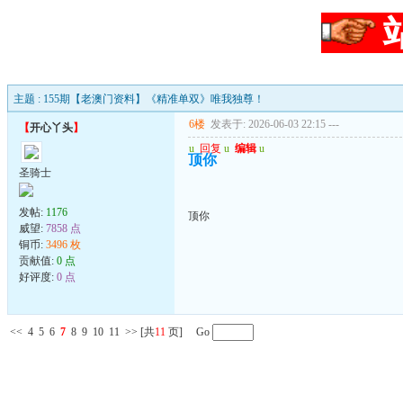
主题 : 155期【老澳门资料】《精准单双》唯我独尊！
6楼
发表于: 2026-06-03 22:15
---
【
开心丫头
】
u
回复
u
编辑
u
顶你
圣骑士
发帖:
1176
顶你
威望:
7858 点
铜币:
3496 枚
贡献值:
0 点
好评度:
0 点
<<
4
5
6
7
8
9
10
11
>>
[共
11
页] Go