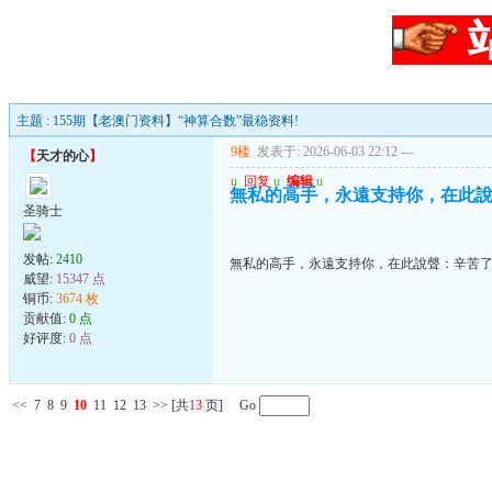
主题 : 155期【老澳门资料】“神算合数”最稳资料!
9楼
发表于: 2026-06-03 22:12
---
【
天才的心
】
u
回复
u
编辑
u
無私的高手，永遠支持你，在此
圣骑士
发帖:
2410
無私的高手，永遠支持你，在此說聲：辛苦
威望:
15347 点
铜币:
3674 枚
贡献值:
0 点
好评度:
0 点
<<
7
8
9
10
11
12
13
>>
[共
13
页] Go