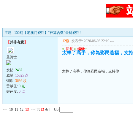
主题 : 155期【老澳门资料】“神算合数”最稳资料!
12楼
发表于: 2026-06-03 22:19
---
【
并非有意
】
u
回复
u
编辑
u
太棒了高手，你為彩民造福，支
圣骑士
发帖:
2487
太棒了高手，你為彩民造福，支持你
威望:
15325 点
铜币:
3636 枚
贡献值:
0 点
好评度:
0 点
<<
10
11
12
13
>>
[共
13
页] Go