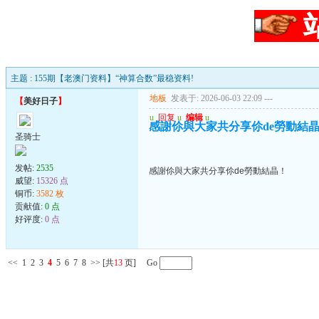
主题 : 155期【老澳门资料】“神算合数”最稳资料!
地板
发表于: 2026-06-03 22:09
---
【
美好日子
】
u
回复
u
编辑
u
感謝伱與大家共分享伱de勞動結
圣骑士
发帖:
2535
感謝伱與大家共分享伱de勞動結晶！
威望:
15326 点
铜币:
3582 枚
贡献值:
0 点
好评度:
0 点
<<
1
2
3
4
5
6
7
8
>>
[共
13
页] Go