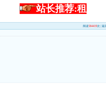
站长推荐:租
阅读
584419
次 |
返