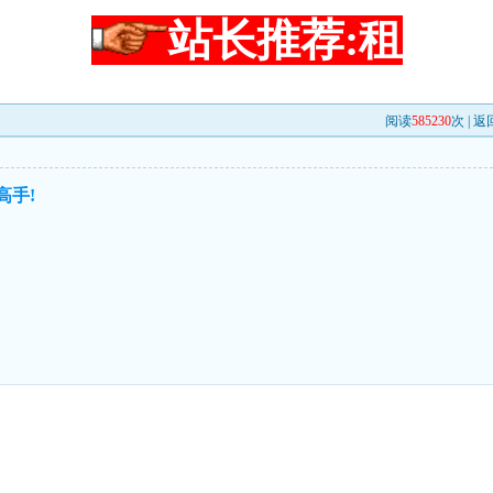
站长推荐:租
阅读
585230
次 |
返
高手!