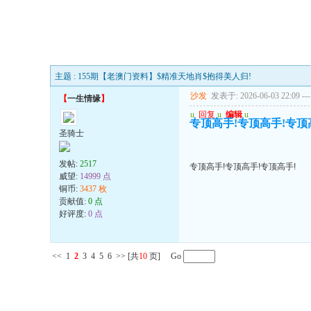
主题 : 155期【老澳门资料】$精准天地肖$抱得美人归!
沙发
发表于: 2026-06-03 22:09
---
【
一生情缘
】
u
回复
u
编辑
u
专顶高手!专顶高手!专顶
圣骑士
发帖:
2517
专顶高手!专顶高手!专顶高手!
威望:
14999 点
铜币:
3437 枚
贡献值:
0 点
好评度:
0 点
<<
1
2
3
4
5
6
>>
[共
10
页] Go