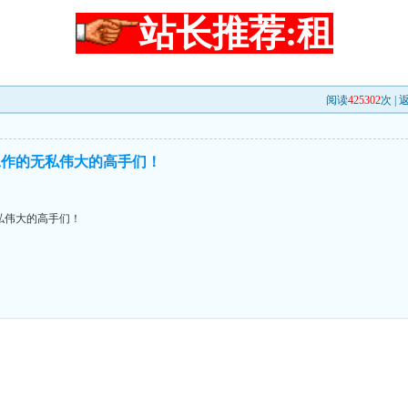
站长推荐:租
阅读
425302
次 |
工作的无私伟大的高手们！
私伟大的高手们！