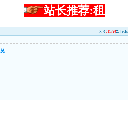
站长推荐:租
阅读
611728
次 |
返
微笑