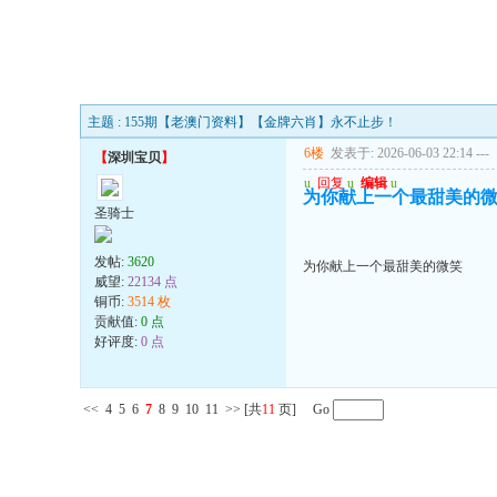
主题 : 155期【老澳门资料】【金牌六肖】永不止步！
6楼
发表于: 2026-06-03 22:14
---
【
深圳宝贝
】
u
回复
u
编辑
u
为你献上一个最甜美的
圣骑士
发帖:
3620
为你献上一个最甜美的微笑
威望:
22134 点
铜币:
3514 枚
贡献值:
0 点
好评度:
0 点
<<
4
5
6
7
8
9
10
11
>>
[共
11
页] Go