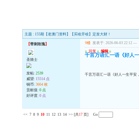
主题 : 155期【老澳门资料】【买啥开啥】定发大财！
9楼
发表于: 2026-06-03 22:12
---
【
带刺玫瑰
】
u
回复
u
编辑
u
千言万语汇一语《好人
圣骑士
发帖:
2539
千言万语汇一语《好人一生平安
威望:
15514 点
铜币:
3664 枚
贡献值:
0 点
好评度:
0 点
<<
7
8
9
10
11
12
13
14
>>
[共
17
页] Go