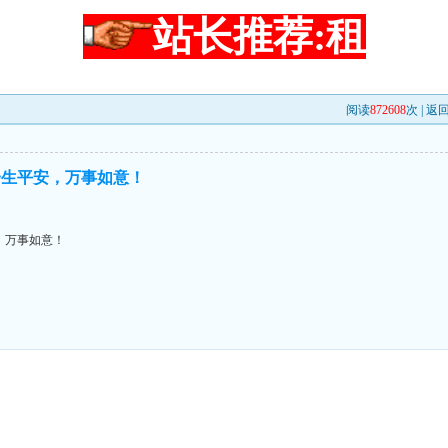
站长推荐:租
阅读
872608
次 |
返
一生平安，万事如意！
，万事如意！