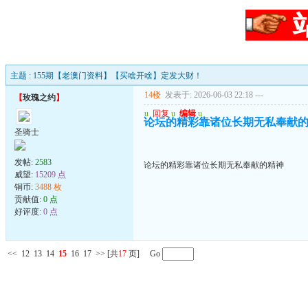
主题 : 155期【老澳门资料】【买啥开啥】定发大财！
14楼
发表于: 2026-06-03 22:18
---
【
玫瑰之约
】
u
回复
u
编辑
u
论坛的精彩靠诸位长期无私奉献
圣骑士
发帖:
2583
论坛的精彩靠诸位长期无私奉献的精神
威望:
15209 点
铜币:
3488 枚
贡献值:
0 点
好评度:
0 点
<<
12
13
14
15
16
17
>>
[共
17
页] Go