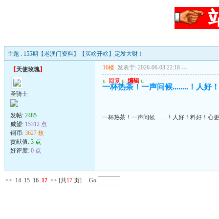
主题 : 155期【老澳门资料】【买啥开啥】定发大财！
16楼
发表于: 2026-06-03 22:18
---
【
天使玫瑰
】
u
回复
u
编辑
u
一杯热茶！一声问候........！
圣骑士
发帖:
2485
一杯热茶！一声问候........！人好！料好！心
威望:
15312 点
铜币:
3627 枚
贡献值:
3 点
好评度:
0 点
<<
14
15
16
17
>>
[共
17
页] Go