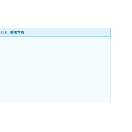
回列表
|
关闭本页