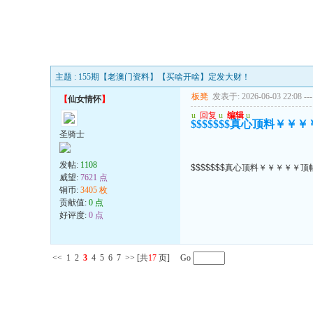
主题 : 155期【老澳门资料】【买啥开啥】定发大财！
板凳
发表于: 2026-06-03 22:08
---
【
仙女情怀
】
u
回复
u
编辑
u
$$$$$$$真心顶料￥￥
圣骑士
发帖:
1108
$$$$$$$真心顶料￥￥￥￥￥
威望:
7621 点
铜币:
3405 枚
贡献值:
0 点
好评度:
0 点
<<
1
2
3
4
5
6
7
>>
[共
17
页] Go