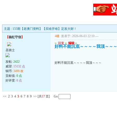
主题 : 155期【老澳门资料】【买啥开啥】定发大财！
4楼
发表于: 2026-06-03 22:10
---
【
杨红守信
】
u
回复
u
编辑
u
好料不能沉底～～～～我顶～～
圣骑士
发帖:
2422
好料不能沉底～～～～我顶～～～
威望:
15132 点
铜币:
3499 枚
贡献值:
0 点
好评度:
0 点
<<
2
3
4
5
6
7
8
9
>>
[共
17
页] Go