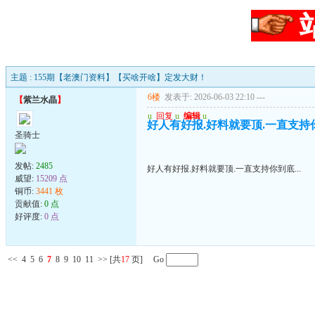
主题 : 155期【老澳门资料】【买啥开啥】定发大财！
6楼
发表于: 2026-06-03 22:10
---
【
紫兰水晶
】
u
回复
u
编辑
u
好人有好报.好料就要顶.一直支持你到
圣骑士
发帖:
2485
好人有好报.好料就要顶.一直支持你到底...
威望:
15209 点
铜币:
3441 枚
贡献值:
0 点
好评度:
0 点
<<
4
5
6
7
8
9
10
11
>>
[共
17
页] Go