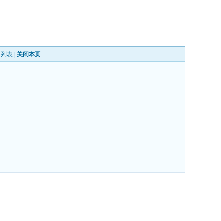
回列表
|
关闭本页