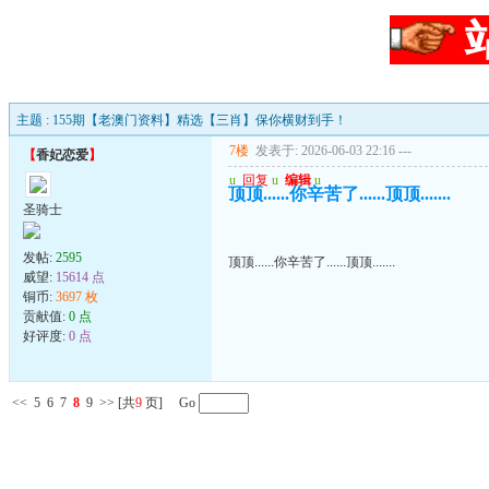
主题 : 155期【老澳门资料】精选【三肖】保你横财到手！
7楼
发表于: 2026-06-03 22:16
---
【
香妃恋爱
】
u
回复
u
编辑
u
顶顶......你辛苦了......顶顶.......
圣骑士
发帖:
2595
顶顶......你辛苦了......顶顶.......
威望:
15614 点
铜币:
3697 枚
贡献值:
0 点
好评度:
0 点
<<
5
6
7
8
9
>>
[共
9
页] Go