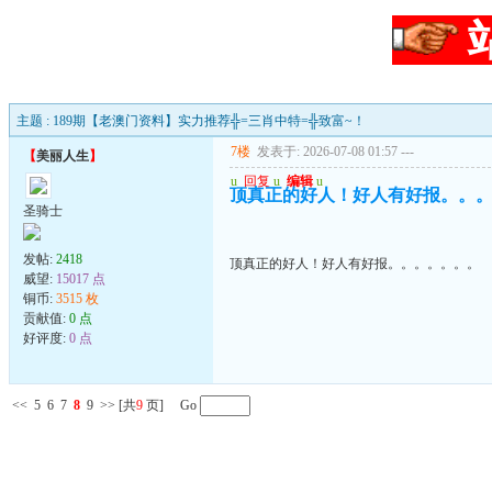
主题 : 189期【老澳门资料】实力推荐╬=三肖中特=╬致富~！
7楼
发表于: 2026-07-08 01:57
---
【
美丽人生
】
u
回复
u
编辑
u
顶真正的好人！好人有好报。。
圣骑士
发帖:
2418
顶真正的好人！好人有好报。。。。。。。
威望:
15017 点
铜币:
3515 枚
贡献值:
0 点
好评度:
0 点
<<
5
6
7
8
9
>>
[共
9
页] Go