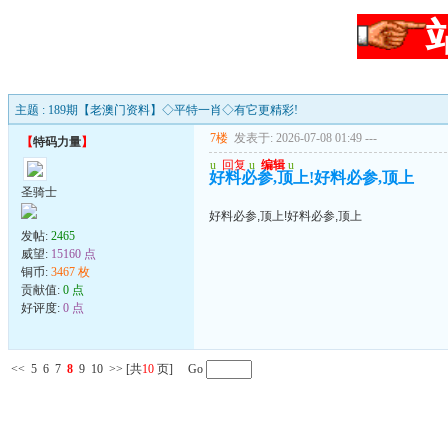
主题 : 189期【老澳门资料】◇平特一肖◇有它更精彩!
7楼
发表于: 2026-07-08 01:49
---
【
特码力量
】
u
回复
u
编辑
u
好料必参,顶上!好料必参,顶上
圣骑士
好料必参,顶上!好料必参,顶上
发帖:
2465
威望:
15160 点
铜币:
3467 枚
贡献值:
0 点
好评度:
0 点
<<
5
6
7
8
9
10
>>
[共
10
页] Go